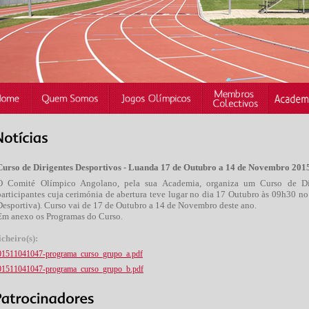
Curso de Dirigentes Desportivos - Luanda 17 de Outubro a 14 de Novembro 201
O Comité Olímpico Angolano, pela sua Academia, organiza um Curso de Di
participantes cuja cerimónia de abertura teve lugar no dia 17 Outubro às 09h30 
Desportiva). Curso vai de 17 de Outubro a 14 de Novembro deste ano.
Em anexo os Programas do Curso.
icheiro(s):
01511041047-programa_curso_grupo_a.pdf
01511041047-programa_curso_grupo_b.pdf