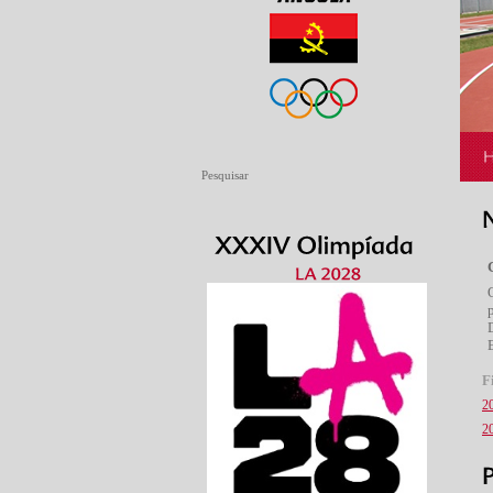
F
2
2