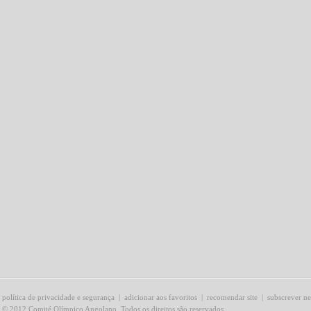
política de privacidade e segurança
|
adicionar aos favoritos
|
recomendar site
|
subscrever ne
© 2012 Comité Olímpico Angolano. Todos os direitos são reservados.