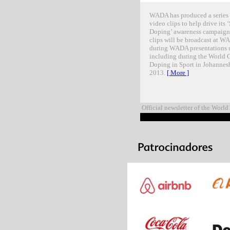
WADA has produced a series
video clips to help drive its
Doping’ awareness campaign.
clips will be broadcast at W
during WADA presentations 
including during the World 
Doping in Sport in Johanne
2013.
[ More ]
Official newsletter of the Worl