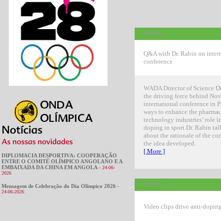
NEWS
Q&A with Dr. Rabin on inter
conference
WADA Director of Science Dr.
the driving force behind No
international conference in P
ways to enhance the pharmac
technology industries’ role in
doping in sport.Dr. Rabin tal
about the rationale of the c
the idea developed.
[ More ]
DIPLOMACIA DESPORTIVA: COOPERAÇÃO
ENTRE O COMITÉ OLÍMPICO ANGOLANO E A
EMBAIXADA DA CHINA EM ANGOLA -
24-06-
2026
NEWS
Mensagem de Celebração do Dia Olímpico 2026 -
24-06-2026
Video clips drive anti-dopin