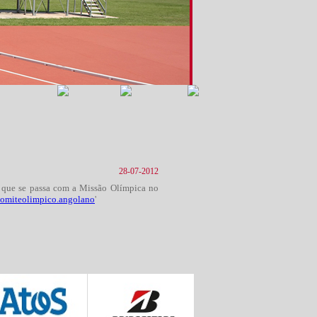
28-07-2012
 que se passa com a Missão Olímpica no
comiteolimpico.angolano
'