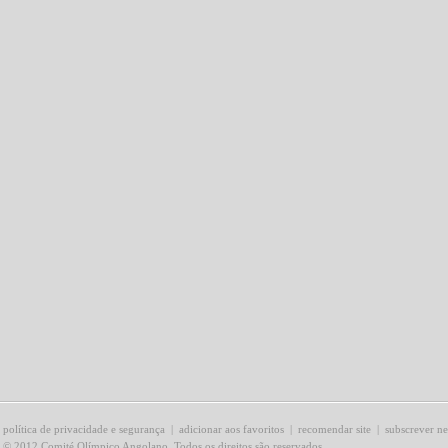
política de privacidade e segurança
|
adicionar aos favoritos
|
recomendar site
|
subscrever ne
© 2012 Comité Olímpico Angolano. Todos os direitos são reservados.