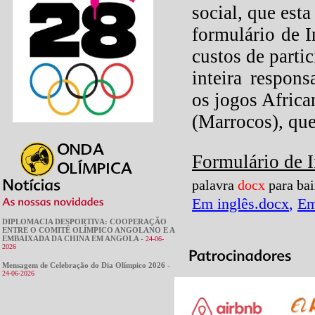
social, que esta
formulário de I
custos
de parti
inteira respon
os jogos Africa
(Marrocos),
que
Formulário de I
palavra
docx
para ba
Em inglês
.docx
,
Em
DIPLOMACIA DESPORTIVA: COOPERAÇÃO
ENTRE O COMITÉ OLÍMPICO ANGOLANO E A
EMBAIXADA DA CHINA EM ANGOLA -
24-06-
2026
Mensagem de Celebração do Dia Olímpico 2026 -
24-06-2026