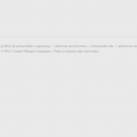
política de privacidade e segurança
|
adicionar aos favoritos
|
recomendar site
|
subscrever ne
© 2012 Comité Olímpico Angolano. Todos os direitos são reservados.